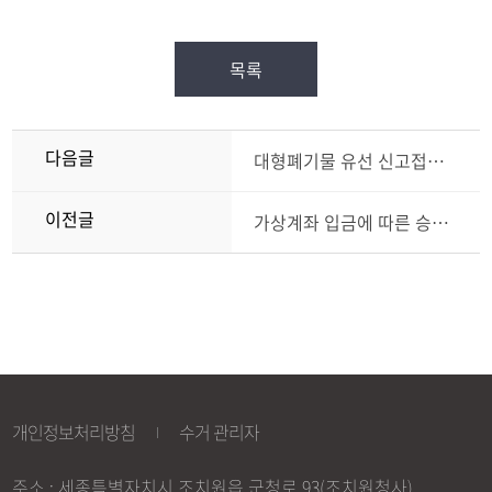
목록
다음글
대형폐기물 유선 신고접수 서비스 일시 중단 안내
이전글
가상계좌 입금에 따른 승인 처리안내
개인정보처리방침
수거 관리자
주소 : 세종특별자치시 조치원읍 군청로 93(조치원청사)