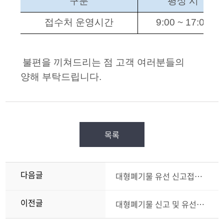
구분
평
상
시
접수처 운영
시
간
9:00 ~ 17:00
불편을 끼쳐드리는 점
고객 여러분들의
양해 부탁드립니다.
목록
다음글
대형폐기물 유선 신고접수 서비스 일시 중단 안내
이전글
대형폐기물 신고 및 유선문의 서비스 중단 안내